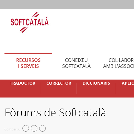
RECURSOS
CONEIXEU
COL·LABO
I SERVEIS
SOFTCATALÀ
AMB L'ASSOC
TRADUCTOR
CORRECTOR
DICCIONARIS
APLI
Fòrums de Softcatalà
Compartiu