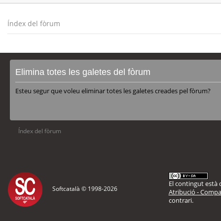
Índex del fòrum
Elimina totes les galetes del fòrum
Esteu segur que voleu eliminar totes les galetes creades pel fòrum?
Índex del fòrum
El contingut està d
Softcatalà © 1998-
2026
Atribució - Compar
contrari.