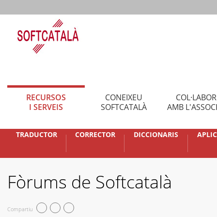
RECURSOS
CONEIXEU
COL·LABO
I SERVEIS
SOFTCATALÀ
AMB L'ASSOC
TRADUCTOR
CORRECTOR
DICCIONARIS
APLI
Fòrums de Softcatalà
Compartiu