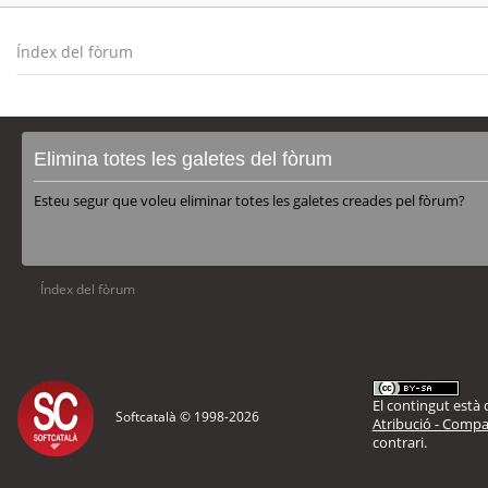
Índex del fòrum
Elimina totes les galetes del fòrum
Esteu segur que voleu eliminar totes les galetes creades pel fòrum?
Índex del fòrum
El contingut està d
Softcatalà © 1998-
2026
Atribució - Compar
contrari.