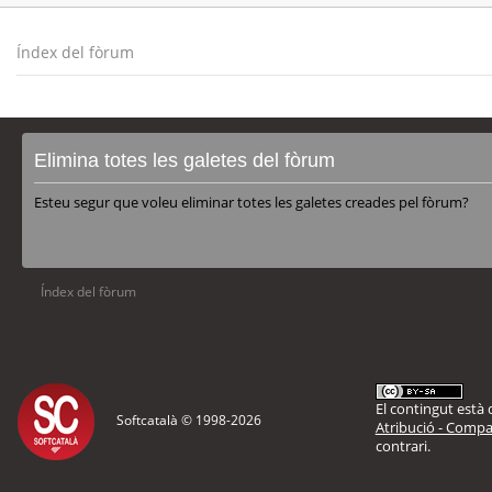
Índex del fòrum
Elimina totes les galetes del fòrum
Esteu segur que voleu eliminar totes les galetes creades pel fòrum?
Índex del fòrum
El contingut està d
Softcatalà © 1998-
2026
Atribució - Compar
contrari.