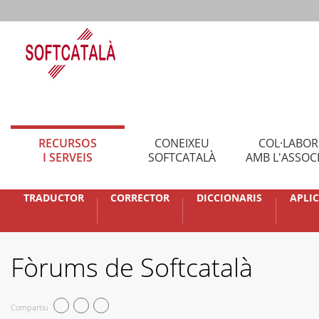
RECURSOS
CONEIXEU
COL·LABO
I SERVEIS
SOFTCATALÀ
AMB L'ASSOC
TRADUCTOR
CORRECTOR
DICCIONARIS
APLI
Fòrums de Softcatalà
Compartiu