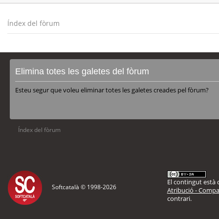
Índex del fòrum
Elimina totes les galetes del fòrum
Esteu segur que voleu eliminar totes les galetes creades pel fòrum?
Índex del fòrum
El contingut està d
Softcatalà © 1998-
2026
Atribució - Compar
contrari.