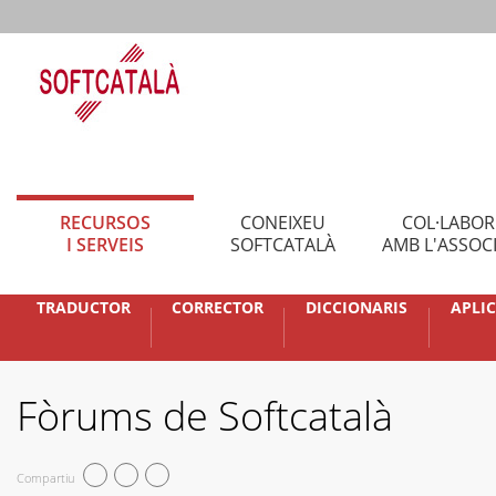
RECURSOS
CONEIXEU
COL·LABO
I SERVEIS
SOFTCATALÀ
AMB L'ASSOC
TRADUCTOR
CORRECTOR
DICCIONARIS
APLI
Fòrums de Softcatalà
Compartiu