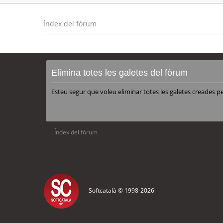
Índex del fòrum
Elimina totes les galetes del fòrum
Esteu segur que voleu eliminar totes les galetes creades p
Índex del fòrum
Softcatalà © 1998-
2026