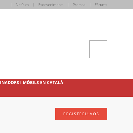
Notícies
Esdeveniments
Premsa
Fòrums
INADORS I MÒBILS EN CATALÀ
REGISTREU-VOS