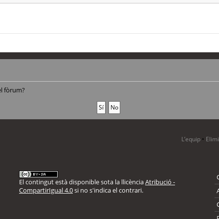
el fòrum?
L’equip
•
Elim
El contingut està disponible sota la llicència
Atribució -
CompartirIgual 4.0
si no s'indica el contrari.