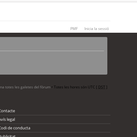
PMF
Inicia la sessió
ina totes les galetes del fòrum
• Totes les hores són UTC [
DST
]
Contacte
Avís legal
Codi de conducta
Publicitat