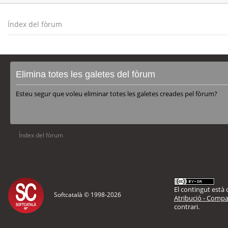
Índex del fòrum
Elimina totes les galetes del fòrum
Esteu segur que voleu eliminar totes les galetes creades pel fòrum?
Índex del fòrum
El contingut està d
Softcatalà © 1998-
2026
Atribució - Compar
contrari.