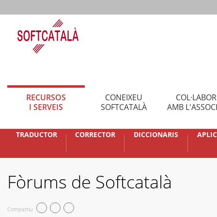
RECURSOS
CONEIXEU
COL·LABO
I SERVEIS
SOFTCATALÀ
AMB L'ASSOC
TRADUCTOR
CORRECTOR
DICCIONARIS
APLI
Fòrums de Softcatalà
Compartiu