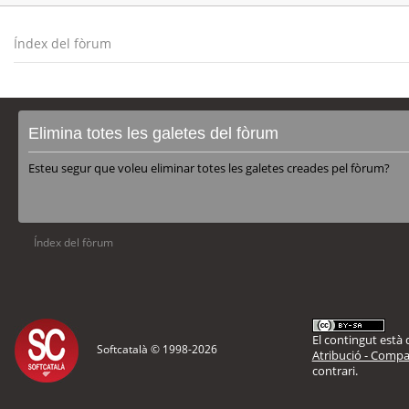
Índex del fòrum
Elimina totes les galetes del fòrum
Esteu segur que voleu eliminar totes les galetes creades pel fòrum?
Índex del fòrum
El contingut està d
Softcatalà © 1998-
2026
Atribució - Compar
contrari.