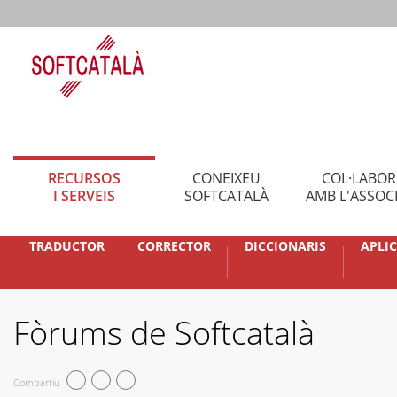
RECURSOS
CONEIXEU
COL·LABO
I SERVEIS
SOFTCATALÀ
AMB L'ASSOC
TRADUCTOR
CORRECTOR
DICCIONARIS
APLI
Fòrums de Softcatalà
Compartiu