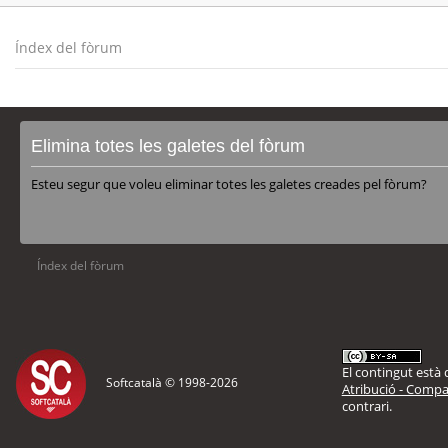
Índex del fòrum
Elimina totes les galetes del fòrum
Esteu segur que voleu eliminar totes les galetes creades pel fòrum?
Índex del fòrum
El contingut està d
Softcatalà © 1998-
2026
Atribució - Compar
contrari.