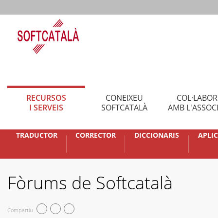
RECURSOS
CONEIXEU
COL·LABO
I SERVEIS
SOFTCATALÀ
AMB L'ASSOC
TRADUCTOR
CORRECTOR
DICCIONARIS
APLI
Fòrums de Softcatalà
Compartiu