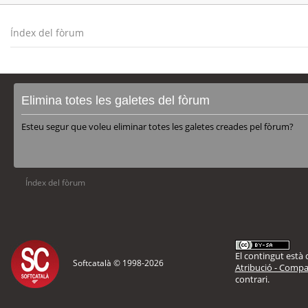
Índex del fòrum
Elimina totes les galetes del fòrum
Esteu segur que voleu eliminar totes les galetes creades pel fòrum?
Índex del fòrum
El contingut està d
Softcatalà © 1998-
2026
Atribució - Compar
contrari.