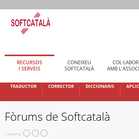
RECURSOS
CONEIXEU
COL·LABO
I SERVEIS
SOFTCATALÀ
AMB L'ASSOC
TRADUCTOR
CORRECTOR
DICCIONARIS
APLI
Fòrums de Softcatalà
Compartiu