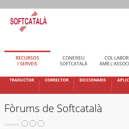
RECURSOS
CONEIXEU
COL·LABO
I SERVEIS
SOFTCATALÀ
AMB L'ASSOC
TRADUCTOR
CORRECTOR
DICCIONARIS
APLI
Fòrums de Softcatalà
Compartiu