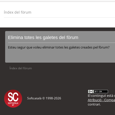
Índex del fòrum
Elimina totes les galetes del fòrum
Esteu segur que voleu eliminar totes les galetes creades pel fòrum?
Índex del fòrum
El contingut està d
Softcatalà © 1998-
2026
Atribució - Compar
contrari.