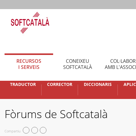
RECURSOS
CONEIXEU
COL·LABO
I SERVEIS
SOFTCATALÀ
AMB L'ASSOC
TRADUCTOR
CORRECTOR
DICCIONARIS
APLI
Fòrums de Softcatalà
Compartiu