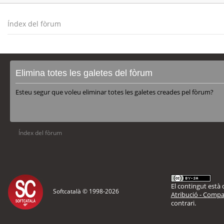
Índex del fòrum
Elimina totes les galetes del fòrum
Esteu segur que voleu eliminar totes les galetes creades pel fòrum?
Índex del fòrum
El contingut està d
Softcatalà © 1998-
2026
Atribució - Compar
contrari.