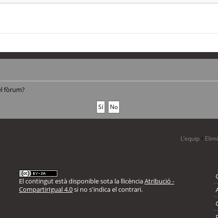
el fòrum?
L’equip
•
Elim
El contingut està disponible sota la llicència
Atribució -
CompartirIgual 4.0
si no s'indica el contrari.