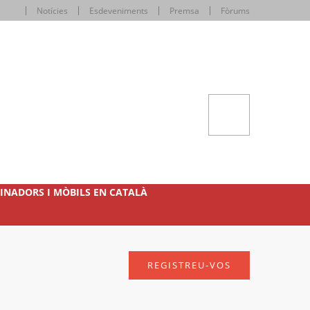
Notícies
Esdeveniments
Premsa
Fòrums
INADORS I MÒBILS EN CATALÀ
REGISTREU-VOS