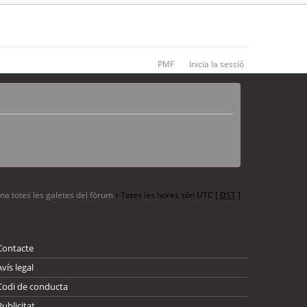
PMF
Inicia la sessió
ina totes les galetes del fòrum
• Totes les hores són UTC [
DST
]
Contacte
Avís legal
Codi de conducta
Publicitat