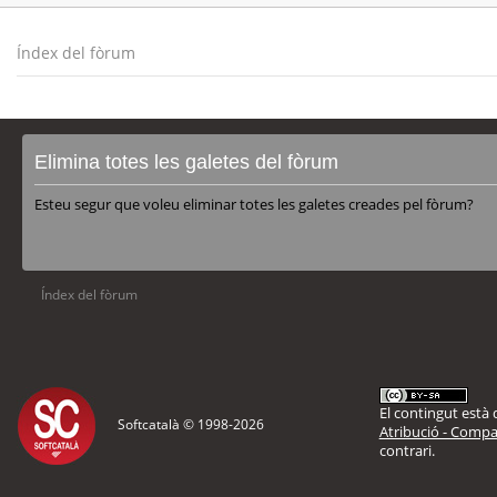
Índex del fòrum
Elimina totes les galetes del fòrum
Esteu segur que voleu eliminar totes les galetes creades pel fòrum?
Índex del fòrum
El contingut està d
Softcatalà © 1998-
2026
Atribució - Compar
contrari.