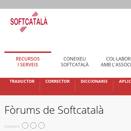
RECURSOS
CONEIXEU
COL·LABO
I SERVEIS
SOFTCATALÀ
AMB L'ASSOC
TRADUCTOR
CORRECTOR
DICCIONARIS
APLI
Fòrums de Softcatalà
Compartiu