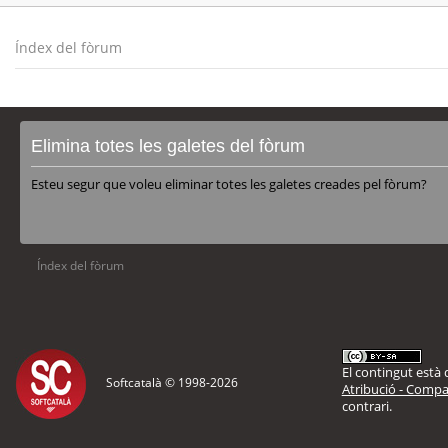
Índex del fòrum
Elimina totes les galetes del fòrum
Esteu segur que voleu eliminar totes les galetes creades pel fòrum?
Índex del fòrum
El contingut està d
Softcatalà © 1998-
2026
Atribució - Compar
contrari.