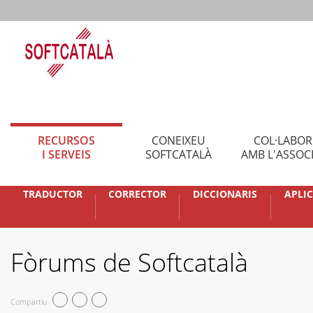
RECURSOS
CONEIXEU
COL·LABO
I SERVEIS
SOFTCATALÀ
AMB L'ASSOC
TRADUCTOR
CORRECTOR
DICCIONARIS
APLI
Fòrums de Softcatalà
Compartiu