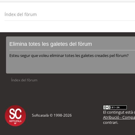
Índex del fòrum
Elimina totes les galetes del fòrum
Esteu segur que voleu eliminar totes les galetes creades pel fòrum?
Índex del fòrum
El contingut està d
Softcatalà © 1998-
2026
Atribució - Compar
contrari.