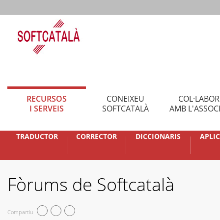
RECURSOS
CONEIXEU
COL·LABO
I SERVEIS
SOFTCATALÀ
AMB L'ASSOC
TRADUCTOR
CORRECTOR
DICCIONARIS
APLI
Fòrums de Softcatalà
Compartiu