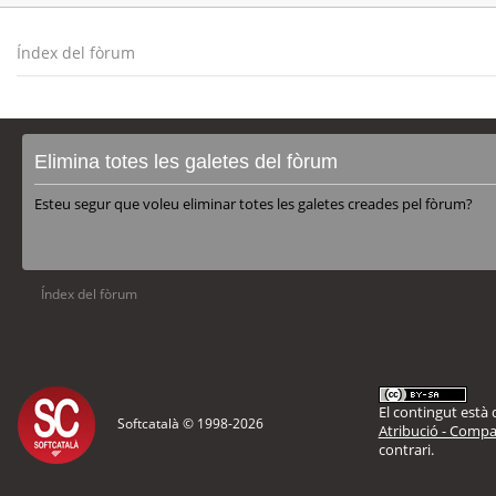
Índex del fòrum
Elimina totes les galetes del fòrum
Esteu segur que voleu eliminar totes les galetes creades pel fòrum?
Índex del fòrum
El contingut està d
Softcatalà © 1998-
2026
Atribució - Compar
contrari.