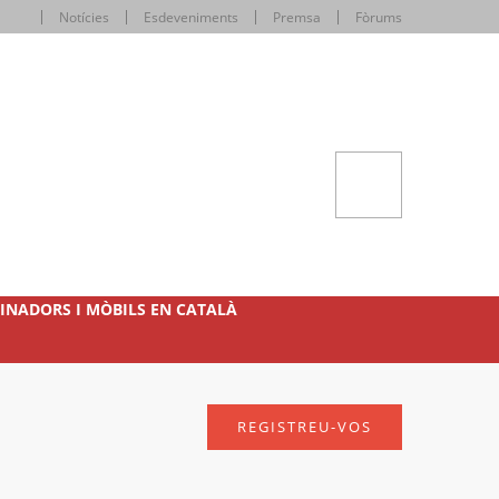
Notícies
Esdeveniments
Premsa
Fòrums
INADORS I MÒBILS EN CATALÀ
REGISTREU-VOS