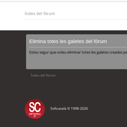
Índex del fòrum
Elimina totes les galetes del fòrum
Esteu segur que voleu eliminar totes les galetes creades p
Índex del fòrum
Softcatalà © 1998-
2026