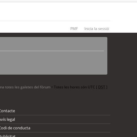
PMF
Inicia la sessió
ina totes les galetes del fòrum
• Totes les hores són UTC [
DST
]
Contacte
Avís legal
Codi de conducta
Publicitat