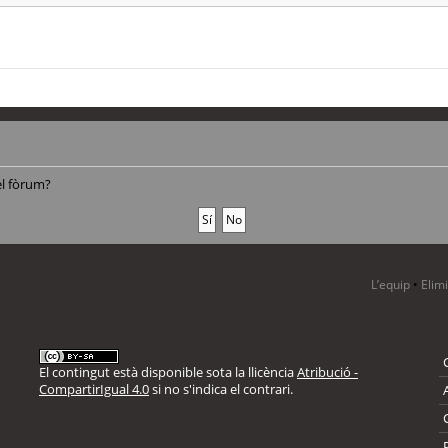
el fòrum?
L’equip
•
Elim
El contingut està disponible sota la llicència
Atribució -
CompartirIgual 4.0
si no s'indica el contrari.