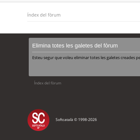
Índex del fòrum
Elimina totes les galetes del fòrum
Esteu segur que voleu eliminar totes les galetes creades p
Índex del fòrum
Softcatalà © 1998-
2026