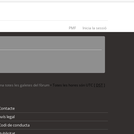
PMF
Inicia la sessió
ina totes les galetes del fòrum
• Totes les hores són UTC [
DST
]
Contacte
Avís legal
Codi de conducta
Publicitat