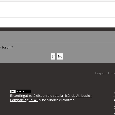
el fòrum?
L’equip
•
Elim
El contingut està disponible sota la llicència
Atribució -
CompartirIgual 4.0
si no s'indica el contrari.