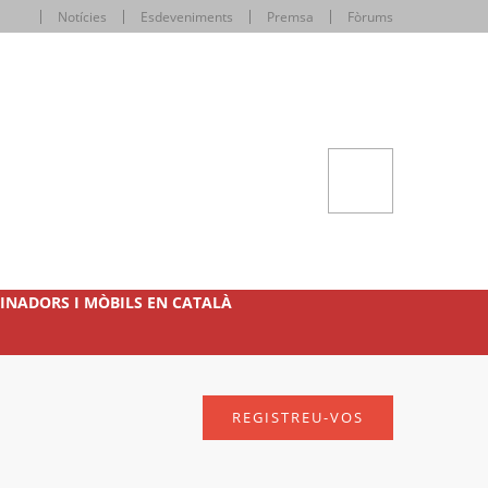
Notícies
Esdeveniments
Premsa
Fòrums
INADORS I MÒBILS EN CATALÀ
REGISTREU-VOS