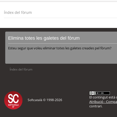
Índex del fòrum
Elimina totes les galetes del fòrum
Esteu segur que voleu eliminar totes les galetes creades pel fòrum?
Índex del fòrum
El contingut està d
Softcatalà © 1998-
2026
Atribució - Compar
contrari.