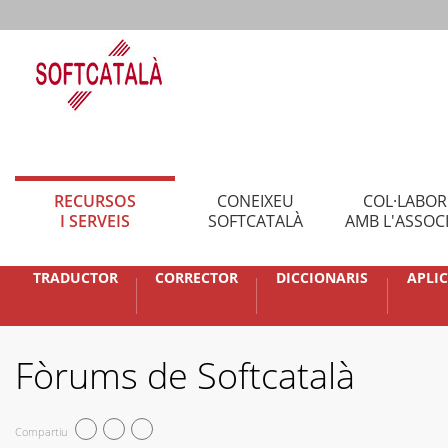
RECURSOS
CONEIXEU
COL·LABO
I SERVEIS
SOFTCATALÀ
AMB L'ASSOC
TRADUCTOR
CORRECTOR
DICCIONARIS
APLI
Fòrums de Softcatalà
Compartiu