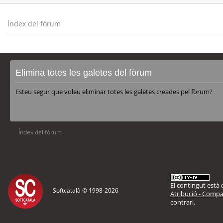
Índex del fòrum
Elimina totes les galetes del fòrum
Esteu segur que voleu eliminar totes les galetes creades pel fòrum?
Índex del fòrum
El contingut està d
Softcatalà © 1998-
2026
Atribució - Compar
contrari.