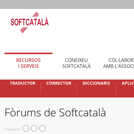
RECURSOS
CONEIXEU
COL·LABO
I SERVEIS
SOFTCATALÀ
AMB L'ASSOC
TRADUCTOR
CORRECTOR
DICCIONARIS
APLI
Fòrums de Softcatalà
Compartiu