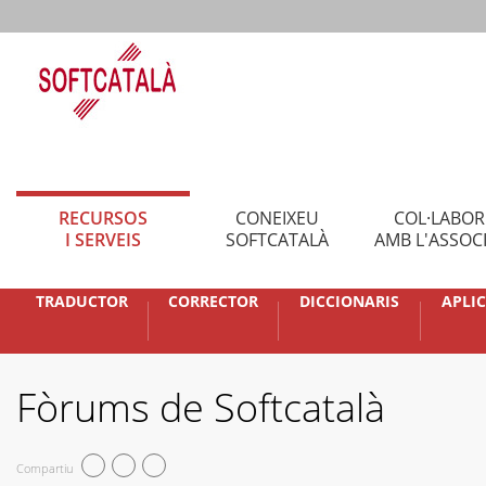
RECURSOS
CONEIXEU
COL·LABO
I SERVEIS
SOFTCATALÀ
AMB L'ASSOC
TRADUCTOR
CORRECTOR
DICCIONARIS
APLI
Fòrums de Softcatalà
Compartiu