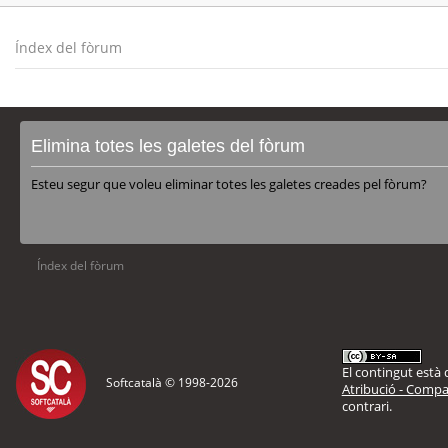
Índex del fòrum
Elimina totes les galetes del fòrum
Esteu segur que voleu eliminar totes les galetes creades pel fòrum?
Índex del fòrum
El contingut està d
Softcatalà © 1998-
2026
Atribució - Compar
contrari.