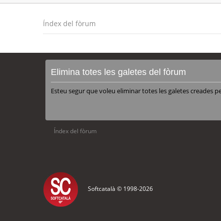
Índex del fòrum
Elimina totes les galetes del fòrum
Esteu segur que voleu eliminar totes les galetes creades p
Índex del fòrum
Softcatalà © 1998-
2026