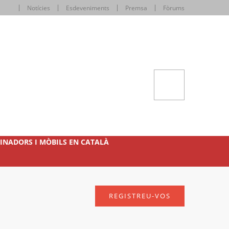
Notícies
Esdeveniments
Premsa
Fòrums
INADORS I MÒBILS EN CATALÀ
REGISTREU-VOS