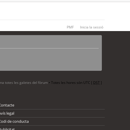
PMF
Inicia la sessió
ina totes les galetes del fòrum
• Totes les hores són UTC [
DST
]
Contacte
Avís legal
Codi de conducta
Publicitat