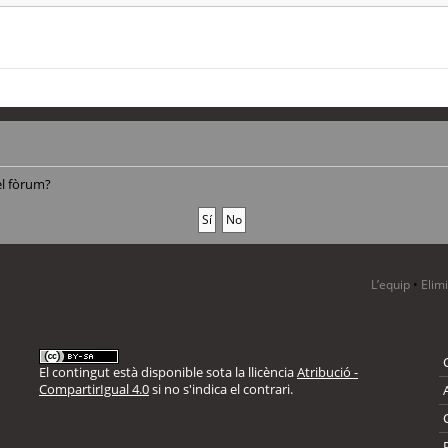
el fòrum?
L’equip
•
Elim
El contingut està disponible sota la llicència
Atribució -
CompartirIgual 4.0
si no s'indica el contrari.