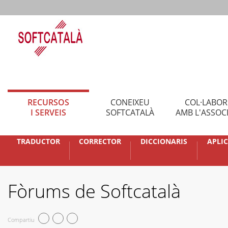
RECURSOS
CONEIXEU
COL·LABO
I SERVEIS
SOFTCATALÀ
AMB L'ASSOC
TRADUCTOR
CORRECTOR
DICCIONARIS
APLI
Fòrums de Softcatalà
Compartiu