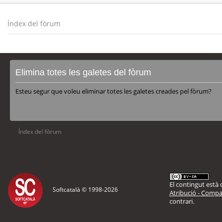
Índex del fòrum
Elimina totes les galetes del fòrum
Esteu segur que voleu eliminar totes les galetes creades pel fòrum?
Índex del fòrum
El contingut està d
Softcatalà © 1998-
2026
Atribució - Compar
contrari.