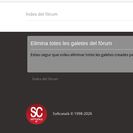
Índex del fòrum
Elimina totes les galetes del fòrum
Esteu segur que voleu eliminar totes les galetes creades p
Índex del fòrum
Softcatalà © 1998-
2026