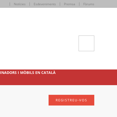
Notícies
Esdeveniments
Premsa
Fòrums
INADORS I MÒBILS EN CATALÀ
REGISTREU-VOS