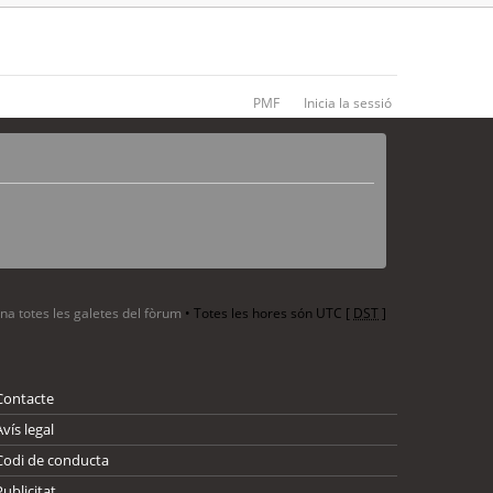
PMF
Inicia la sessió
ina totes les galetes del fòrum
• Totes les hores són UTC [
DST
]
Contacte
Avís legal
Codi de conducta
Publicitat