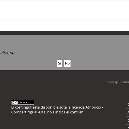
el fòrum?
L’equip
•
Elim
El contingut està disponible sota la llicència
Atribució -
CompartirIgual 4.0
si no s'indica el contrari.