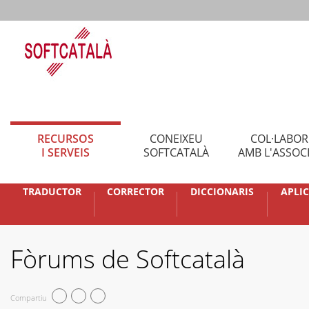
RECURSOS
CONEIXEU
COL·LABO
I SERVEIS
SOFTCATALÀ
AMB L'ASSOC
TRADUCTOR
CORRECTOR
DICCIONARIS
APLI
Fòrums de Softcatalà
Compartiu