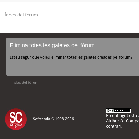
Índex del fòrum
Elimina totes les galetes del fòrum
Esteu segur que voleu eliminar totes les galetes creades pel fòrum?
Índex del fòrum
El contingut està d
Softcatalà © 1998-
2026
Atribució - Compar
contrari.