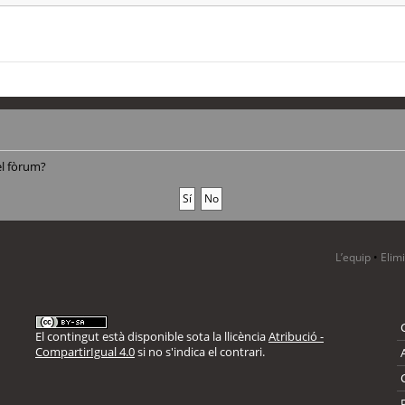
el fòrum?
L’equip
•
Elim
El contingut està disponible sota la llicència
Atribució -
CompartirIgual 4.0
si no s'indica el contrari.