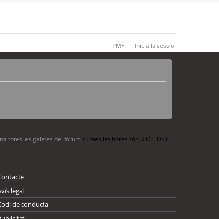
PMF
Inicia la sessió
ina totes les galetes del fòrum
• Totes les hores són UTC [
DST
]
Contacte
Avís legal
Codi de conducta
Publicitat