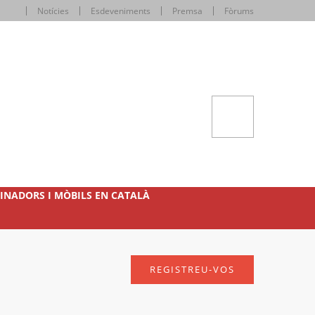
Notícies
Esdeveniments
Premsa
Fòrums
INADORS I MÒBILS EN CATALÀ
REGISTREU-VOS