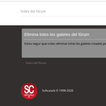
Índex del fòrum
Elimina totes les galetes del fòrum
Esteu segur que voleu eliminar totes les galetes creades p
Índex del fòrum
Softcatalà © 1998-
2026