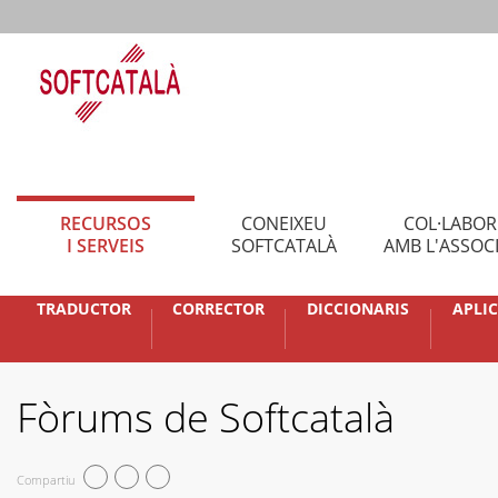
RECURSOS
CONEIXEU
COL·LABO
I SERVEIS
SOFTCATALÀ
AMB L'ASSOC
TRADUCTOR
CORRECTOR
DICCIONARIS
APLI
Fòrums de Softcatalà
Compartiu