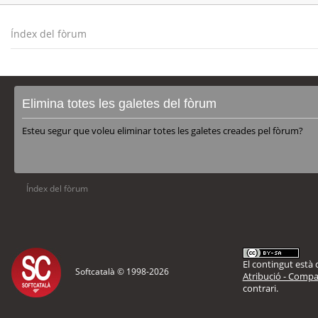
Índex del fòrum
Elimina totes les galetes del fòrum
Esteu segur que voleu eliminar totes les galetes creades pel fòrum?
Índex del fòrum
El contingut està d
Softcatalà © 1998-
2026
Atribució - Compar
contrari.