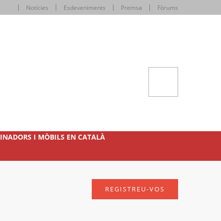
Notícies
Esdeveniments
Premsa
Fòrums
INADORS I MÒBILS EN CATALÀ
REGISTREU-VOS