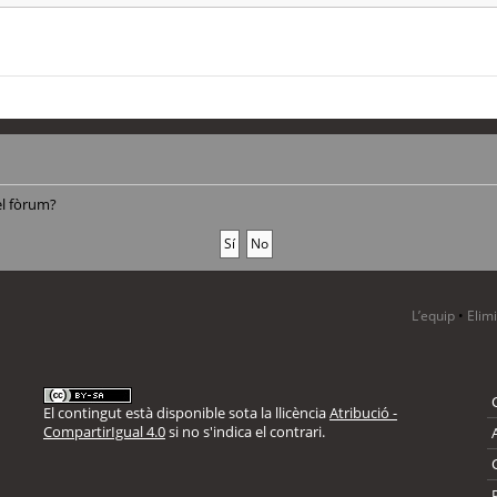
el fòrum?
L’equip
•
Elim
El contingut està disponible sota la llicència
Atribució -
CompartirIgual 4.0
si no s'indica el contrari.