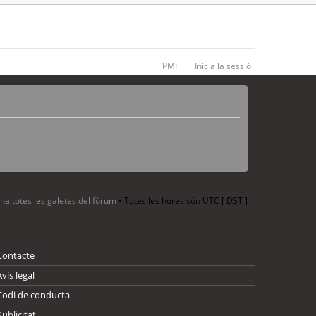
PMF
Inicia la sessió
ina totes les galetes del fòrum
• Totes les hores són UTC [
DST
]
Contacte
Avís legal
Codi de conducta
Publicitat