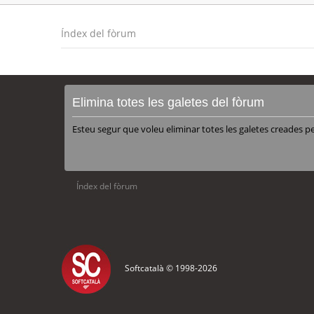
Índex del fòrum
Elimina totes les galetes del fòrum
Esteu segur que voleu eliminar totes les galetes creades p
Índex del fòrum
Softcatalà © 1998-
2026