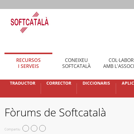
RECURSOS
CONEIXEU
COL·LABO
I SERVEIS
SOFTCATALÀ
AMB L'ASSOC
TRADUCTOR
CORRECTOR
DICCIONARIS
APLI
Fòrums de Softcatalà
Compartiu