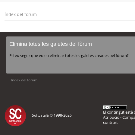
Índex del fòrum
Elimina totes les galetes del fòrum
Esteu segur que voleu eliminar totes les galetes creades pel fòrum?
Índex del fòrum
El contingut està d
Softcatalà © 1998-
2026
Atribució - Compar
contrari.