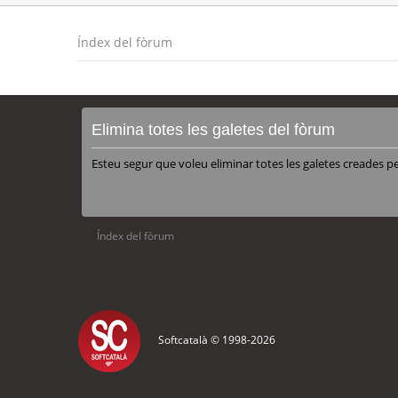
Índex del fòrum
Elimina totes les galetes del fòrum
Esteu segur que voleu eliminar totes les galetes creades p
Índex del fòrum
Softcatalà © 1998-
2026