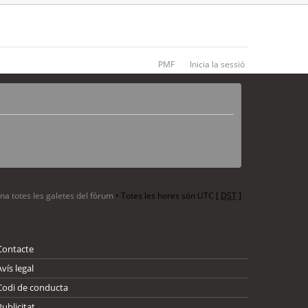
PMF
Inicia la sessió
ina totes les galetes del fòrum
• Totes les hores són UTC [
DST
]
Contacte
Avís legal
Codi de conducta
Publicitat