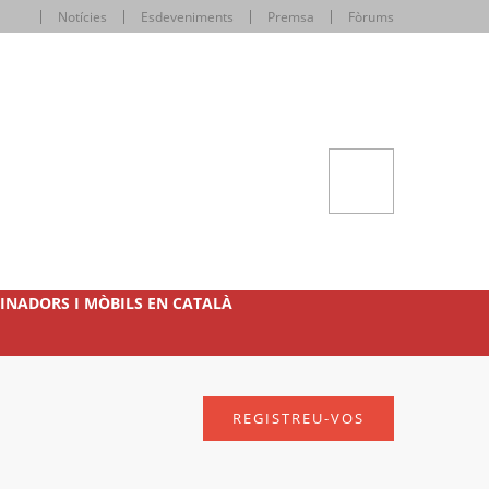
Notícies
Esdeveniments
Premsa
Fòrums
INADORS I MÒBILS EN CATALÀ
REGISTREU-VOS