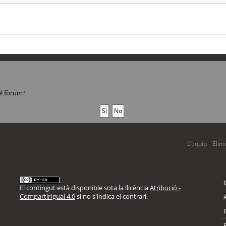
el fòrum?
L’equip
•
Elim
El contingut està disponible sota la llicència
Atribució -
CompartirIgual 4.0
si no s'indica el contrari.