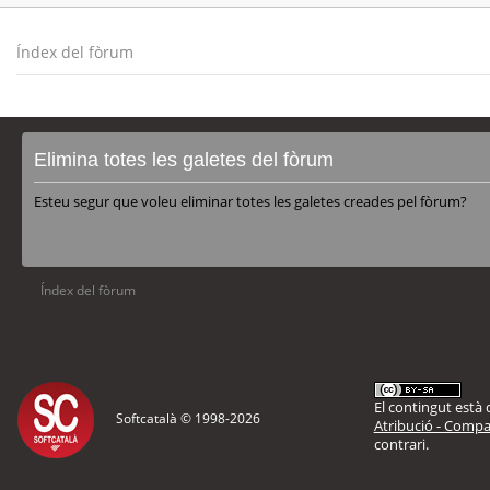
Índex del fòrum
Elimina totes les galetes del fòrum
Esteu segur que voleu eliminar totes les galetes creades pel fòrum?
Índex del fòrum
El contingut està d
Softcatalà © 1998-
2026
Atribució - Compar
contrari.