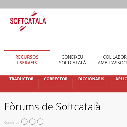
RECURSOS
CONEIXEU
COL·LABO
I SERVEIS
SOFTCATALÀ
AMB L'ASSOC
TRADUCTOR
CORRECTOR
DICCIONARIS
APLI
Fòrums de Softcatalà
Compartiu