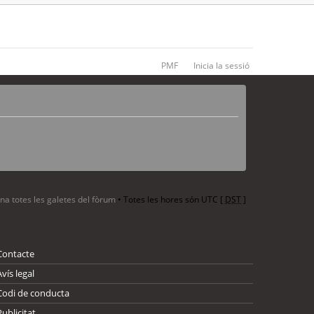
PMF
Inicia la sessió
ina totes les galetes del fòrum
• Totes les hores són UTC [
DST
]
Contacte
Avís legal
Codi de conducta
Publicitat