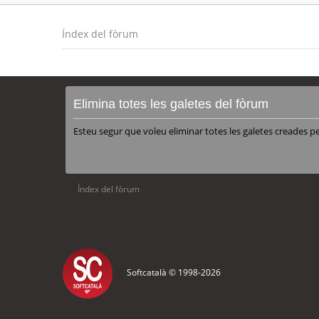
Índex del fòrum
Elimina totes les galetes del fòrum
Esteu segur que voleu eliminar totes les galetes creades p
Índex del fòrum
Softcatalà © 1998-
2026