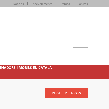
Notícies
Esdeveniments
Premsa
Fòrums
INADORS I MÒBILS EN CATALÀ
REGISTREU-VOS