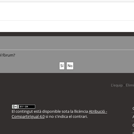
el fòrum?
L’equip
•
Elim
El contingut està disponible sota la llicència
Atribució -
CompartirIgual 4.0
si no s'indica el contrari.