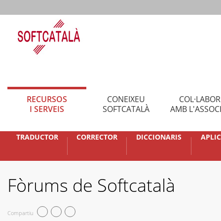
RECURSOS
CONEIXEU
COL·LABO
I SERVEIS
SOFTCATALÀ
AMB L'ASSOC
TRADUCTOR
CORRECTOR
DICCIONARIS
APLI
Fòrums de Softcatalà
Compartiu