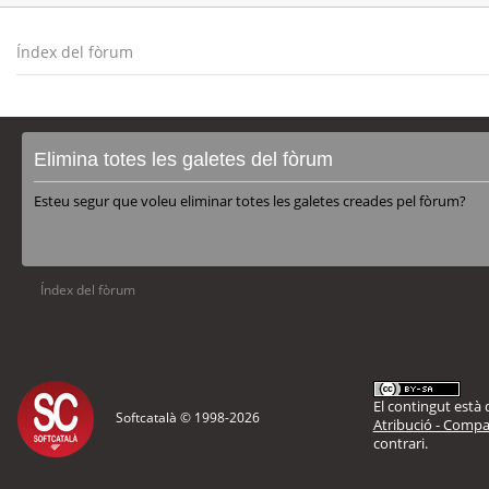
Índex del fòrum
Elimina totes les galetes del fòrum
Esteu segur que voleu eliminar totes les galetes creades pel fòrum?
Índex del fòrum
El contingut està d
Softcatalà © 1998-
2026
Atribució - Compar
contrari.