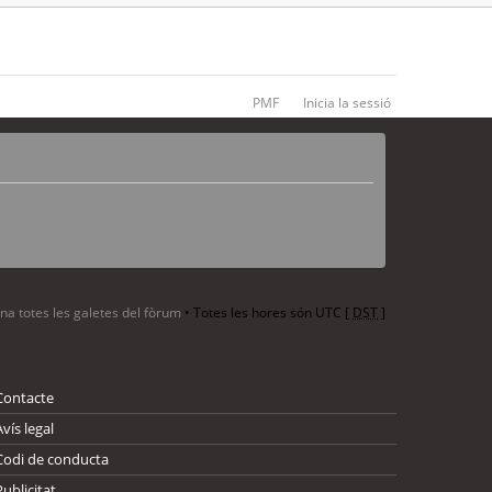
PMF
Inicia la sessió
ina totes les galetes del fòrum
• Totes les hores són UTC [
DST
]
Contacte
Avís legal
Codi de conducta
Publicitat