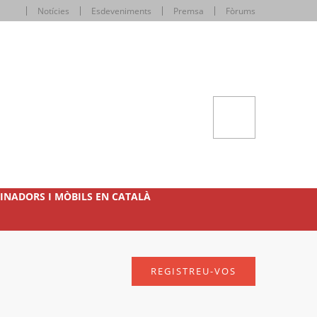
Notícies
Esdeveniments
Premsa
Fòrums
INADORS I MÒBILS EN CATALÀ
REGISTREU-VOS