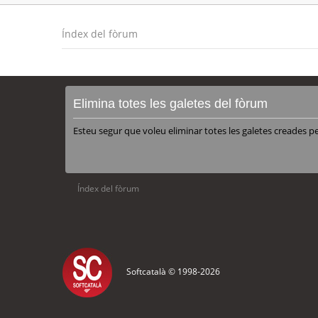
Índex del fòrum
Elimina totes les galetes del fòrum
Esteu segur que voleu eliminar totes les galetes creades p
Índex del fòrum
Softcatalà © 1998-
2026