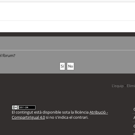
el fòrum?
L’equip
•
Elim
El contingut està disponible sota la llicència
Atribució -
CompartirIgual 4.0
si no s'indica el contrari.