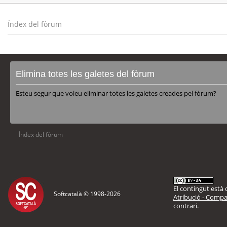
Índex del fòrum
Elimina totes les galetes del fòrum
Esteu segur que voleu eliminar totes les galetes creades pel fòrum?
Índex del fòrum
El contingut està d
Softcatalà © 1998-
2026
Atribució - Compar
contrari.