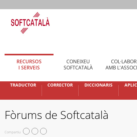
RECURSOS
CONEIXEU
COL·LABO
I SERVEIS
SOFTCATALÀ
AMB L'ASSOC
TRADUCTOR
CORRECTOR
DICCIONARIS
APLI
Fòrums de Softcatalà
Compartiu