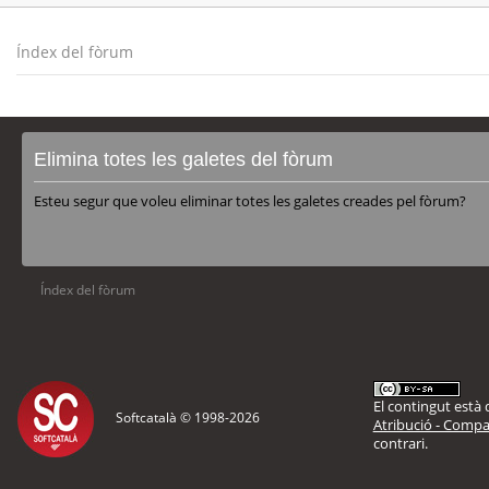
Índex del fòrum
Elimina totes les galetes del fòrum
Esteu segur que voleu eliminar totes les galetes creades pel fòrum?
Índex del fòrum
El contingut està d
Softcatalà © 1998-
2026
Atribució - Compar
contrari.