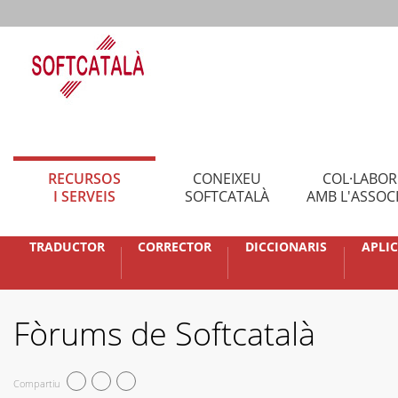
RECURSOS
CONEIXEU
COL·LABO
I SERVEIS
SOFTCATALÀ
AMB L'ASSOC
TRADUCTOR
CORRECTOR
DICCIONARIS
APLI
Fòrums de Softcatalà
Compartiu