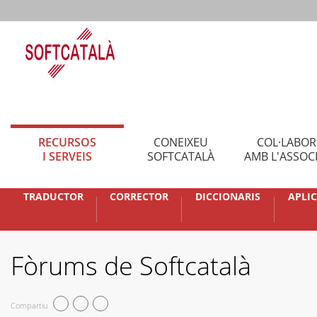
RECURSOS
CONEIXEU
COL·LABO
I SERVEIS
SOFTCATALÀ
AMB L'ASSOC
TRADUCTOR
CORRECTOR
DICCIONARIS
APLI
Fòrums de Softcatalà
Compartiu