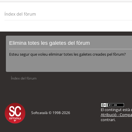
Índex del fòrum
Elimina totes les galetes del fòrum
Esteu segur que voleu eliminar totes les galetes creades pel fòrum?
Índex del fòrum
El contingut està d
Softcatalà © 1998-
2026
Atribució - Compar
contrari.