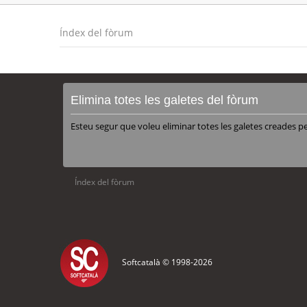
Índex del fòrum
Elimina totes les galetes del fòrum
Esteu segur que voleu eliminar totes les galetes creades p
Índex del fòrum
Softcatalà © 1998-
2026