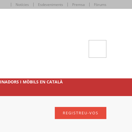
Notícies
Esdeveniments
Premsa
Fòrums
INADORS I MÒBILS EN CATALÀ
REGISTREU-VOS