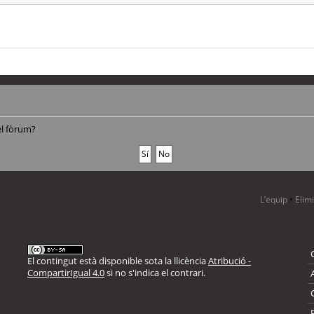
el fòrum?
L’equip
•
Elim
El contingut està disponible sota la llicència
Atribució -
CompartirIgual 4.0
si no s'indica el contrari.