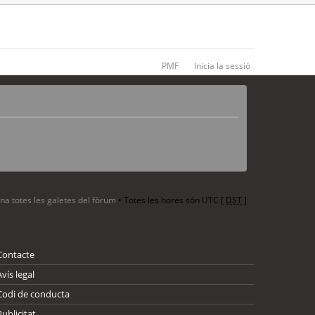
PMF
Inicia la sessió
ina totes les galetes del fòrum
• Totes les hores són UTC [
DST
]
Contacte
Avís legal
Codi de conducta
Publicitat