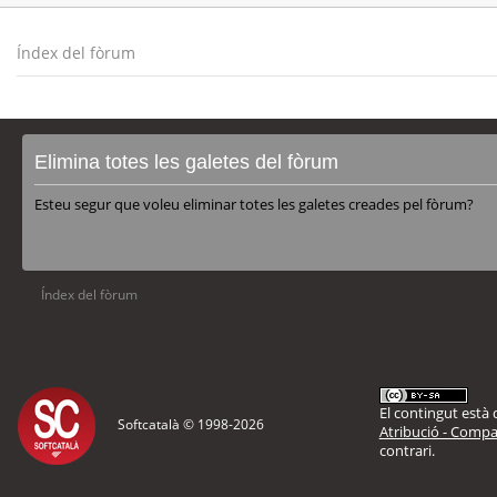
Índex del fòrum
Elimina totes les galetes del fòrum
Esteu segur que voleu eliminar totes les galetes creades pel fòrum?
Índex del fòrum
El contingut està d
Softcatalà © 1998-
2026
Atribució - Compar
contrari.