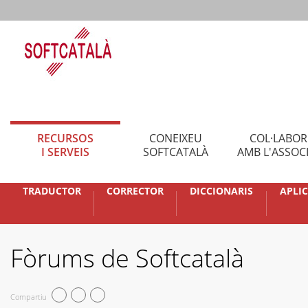
RECURSOS
CONEIXEU
COL·LABO
I SERVEIS
SOFTCATALÀ
AMB L'ASSOC
TRADUCTOR
CORRECTOR
DICCIONARIS
APLI
Fòrums de Softcatalà
Compartiu