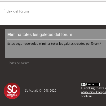
Índex del fòrum
Elimina totes les galetes del fòrum
Esteu segur que voleu eliminar totes les galetes creades pel fòrum?
Índex del fòrum
El contingut està d
Softcatalà © 1998-
2026
Atribució - Compar
contrari.