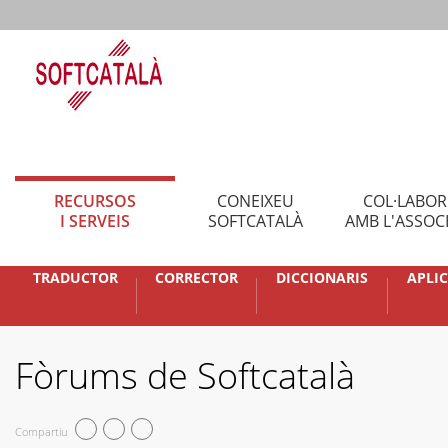
RECURSOS
CONEIXEU
COL·LABO
I SERVEIS
SOFTCATALÀ
AMB L'ASSOC
TRADUCTOR
CORRECTOR
DICCIONARIS
APLI
Fòrums de Softcatalà
Compartiu