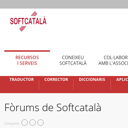
RECURSOS
CONEIXEU
COL·LABO
I SERVEIS
SOFTCATALÀ
AMB L'ASSOC
TRADUCTOR
CORRECTOR
DICCIONARIS
APLI
Fòrums de Softcatalà
Compartiu