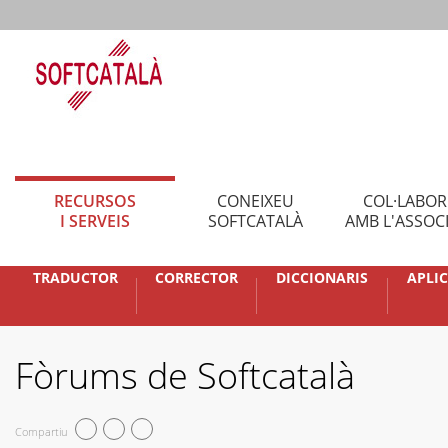
RECURSOS
CONEIXEU
COL·LABO
I SERVEIS
SOFTCATALÀ
AMB L'ASSOC
TRADUCTOR
CORRECTOR
DICCIONARIS
APLI
Fòrums de Softcatalà
Compartiu