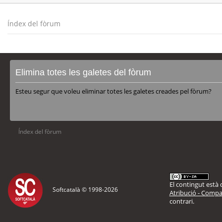
Índex del fòrum
Elimina totes les galetes del fòrum
Esteu segur que voleu eliminar totes les galetes creades pel fòrum?
Índex del fòrum
El contingut està d
Softcatalà © 1998-
2026
Atribució - Compar
contrari.