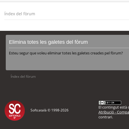
Índex del fòrum
Elimina totes les galetes del fòrum
Esteu segur que voleu eliminar totes les galetes creades pel fòrum?
Índex del fòrum
El contingut està d
Softcatalà © 1998-
2026
Atribució - Compar
contrari.