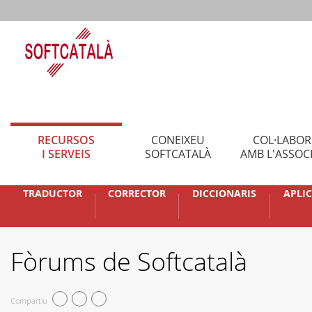
RECURSOS
CONEIXEU
COL·LABO
I SERVEIS
SOFTCATALÀ
AMB L'ASSOC
TRADUCTOR
CORRECTOR
DICCIONARIS
APLI
Fòrums de Softcatalà
Compartiu