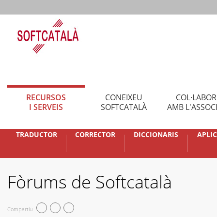
RECURSOS
CONEIXEU
COL·LABO
I SERVEIS
SOFTCATALÀ
AMB L'ASSOC
TRADUCTOR
CORRECTOR
DICCIONARIS
APLI
Fòrums de Softcatalà
Compartiu