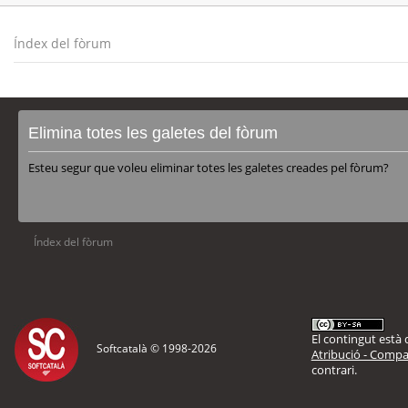
Índex del fòrum
Elimina totes les galetes del fòrum
Esteu segur que voleu eliminar totes les galetes creades pel fòrum?
Índex del fòrum
El contingut està d
Softcatalà © 1998-
2026
Atribució - Compar
contrari.