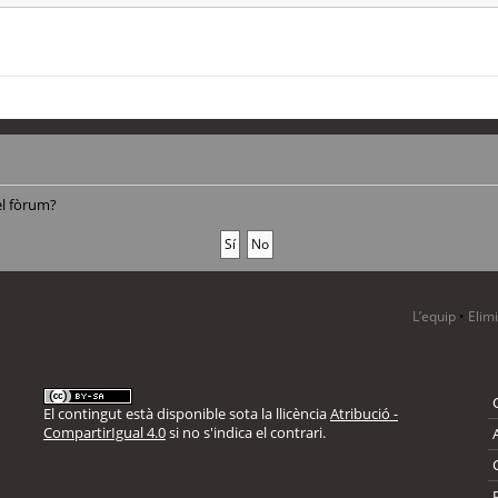
el fòrum?
L’equip
•
Elim
El contingut està disponible sota la llicència
Atribució -
CompartirIgual 4.0
si no s'indica el contrari.