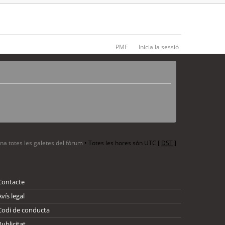
PMF
Inicia la sessió
ina totes les galetes del fòrum
• Totes les hores són UTC [
DST
]
Contacte
Avís legal
Codi de conducta
Publicitat