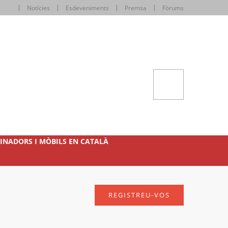
Notícies
Esdeveniments
Premsa
Fòrums
INADORS I MÒBILS EN CATALÀ
REGISTREU-VOS