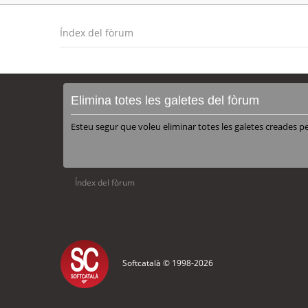
Índex del fòrum
Elimina totes les galetes del fòrum
Esteu segur que voleu eliminar totes les galetes creades p
Índex del fòrum
Softcatalà © 1998-
2026