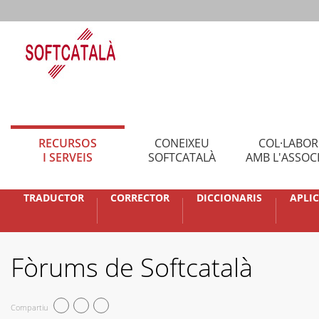
RECURSOS
CONEIXEU
COL·LABO
I SERVEIS
SOFTCATALÀ
AMB L'ASSOC
TRADUCTOR
CORRECTOR
DICCIONARIS
APLI
Fòrums de Softcatalà
Compartiu