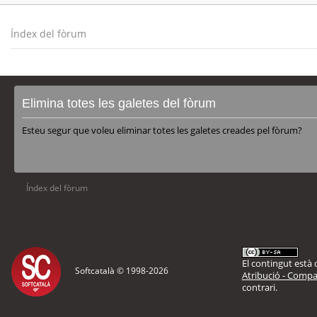
Índex del fòrum
Elimina totes les galetes del fòrum
Esteu segur que voleu eliminar totes les galetes creades pel fòrum?
Índex del fòrum
El contingut està d
Softcatalà © 1998-
2026
Atribució - Compar
contrari.