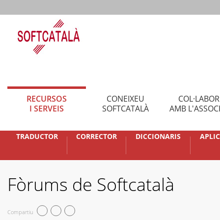
RECURSOS
CONEIXEU
COL·LABO
I SERVEIS
SOFTCATALÀ
AMB L'ASSOC
TRADUCTOR
CORRECTOR
DICCIONARIS
APLI
Fòrums de Softcatalà
Compartiu