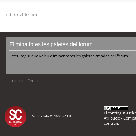
Índex del fòrum
Elimina totes les galetes del fòrum
Esteu segur que voleu eliminar totes les galetes creades pel fòrum?
Índex del fòrum
El contingut està d
Softcatalà © 1998-
2026
Atribució - Compar
contrari.