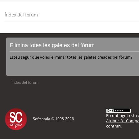
Índex del fòrum
Elimina totes les galetes del fòrum
Esteu segur que voleu eliminar totes les galetes creades pel fòrum?
Índex del fòrum
El contingut està d
Softcatalà © 1998-
2026
Atribució - Compar
contrari.