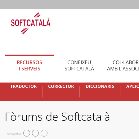
RECURSOS
CONEIXEU
COL·LABO
I SERVEIS
SOFTCATALÀ
AMB L'ASSOC
TRADUCTOR
CORRECTOR
DICCIONARIS
APLI
Fòrums de Softcatalà
Compartiu