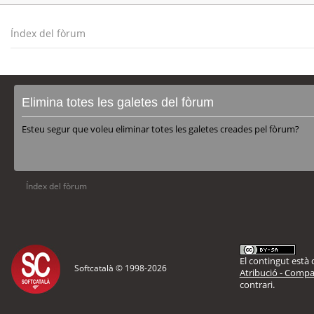
Índex del fòrum
Elimina totes les galetes del fòrum
Esteu segur que voleu eliminar totes les galetes creades pel fòrum?
Índex del fòrum
El contingut està d
Softcatalà © 1998-
2026
Atribució - Compar
contrari.