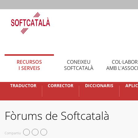
RECURSOS
CONEIXEU
COL·LABO
I SERVEIS
SOFTCATALÀ
AMB L'ASSOC
TRADUCTOR
CORRECTOR
DICCIONARIS
APLI
Fòrums de Softcatalà
Compartiu