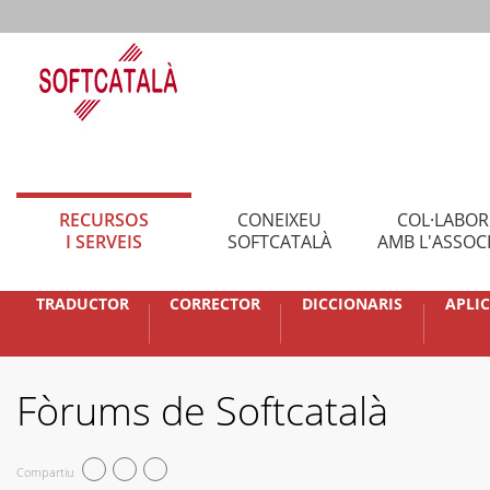
RECURSOS
CONEIXEU
COL·LABO
I SERVEIS
SOFTCATALÀ
AMB L'ASSOC
TRADUCTOR
CORRECTOR
DICCIONARIS
APLI
Fòrums de Softcatalà
Compartiu