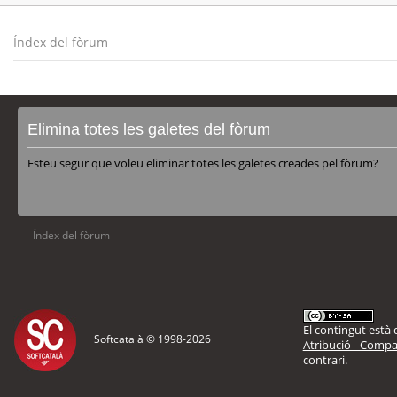
Índex del fòrum
Elimina totes les galetes del fòrum
Esteu segur que voleu eliminar totes les galetes creades pel fòrum?
Índex del fòrum
El contingut està d
Softcatalà © 1998-
2026
Atribució - Compar
contrari.